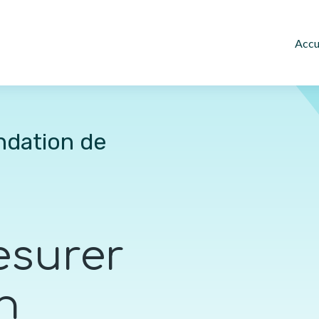
Accu
ndation de
esurer
n